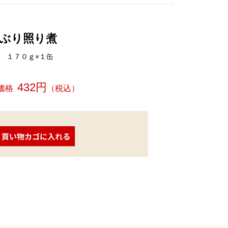
ぶり照り煮
１７０ｇ×１缶
432円
価格
（税込）