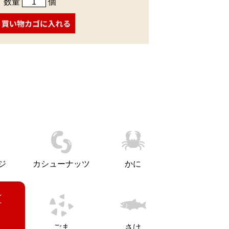
数量
個
ジ
カシューナッツ
かに
ごま
さけ