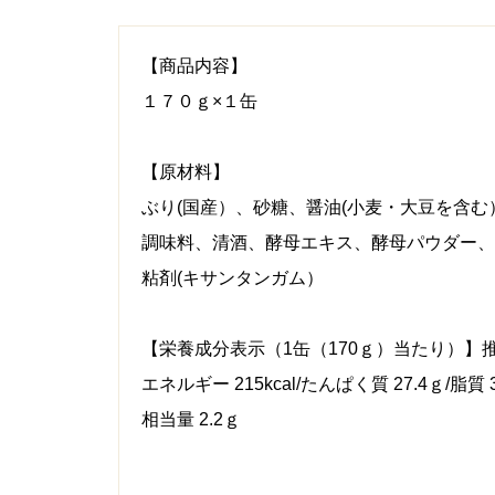
【商品内容】
１７０ｇ×１缶
【原材料】
ぶり(国産）、砂糖、醤油(小麦・大豆を含
調味料、清酒、酵母エキス、酵母パウダー、
粘剤(キサンタンガム）
【栄養成分表示（1缶（170ｇ）当たり）】
エネルギー 215kcal/たんぱく質 27.4ｇ/脂質 
相当量 2.2ｇ