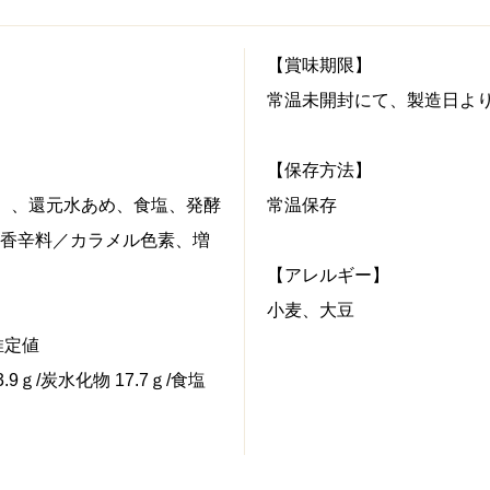
【賞味期限】
常温未開封にて、製造日よ
【保存方法】
む）、還元水あめ、食塩、発酵
常温保存
香辛料／カラメル色素、増
【アレルギー】
小麦、大豆
推定値
3.9ｇ/炭水化物 17.7ｇ/食塩