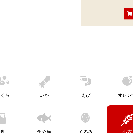
いくら
いか
えび
オレン
乳
魚介類
くるみ
小麦