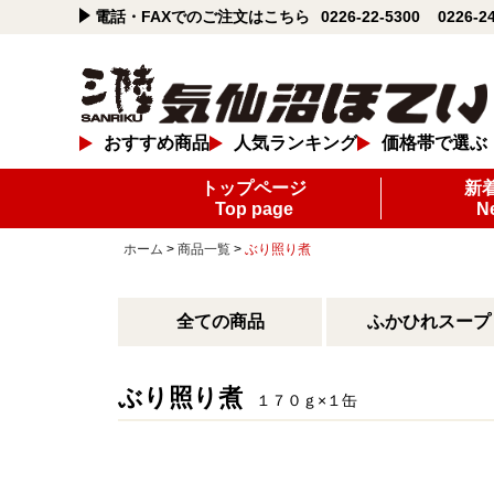
電話・FAXでのご注文はこちら
0226-22-5300
0226-2
おすすめ商品
人気ランキング
価格帯で選ぶ
トップページ
新
Top page
N
ホーム
>
商品一覧
>
ぶり照り煮
全ての商品
ふかひれスープ
ぶり照り煮
１７０ｇ×１缶